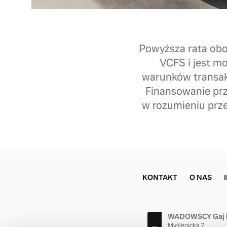
Powyższa rata obo
VCFS i jest m
warunków transakc
Finansowanie prz
w rozumieniu prz
KONTAKT
O NAS
WADOWSCY Gaj 
Myślenicka 7