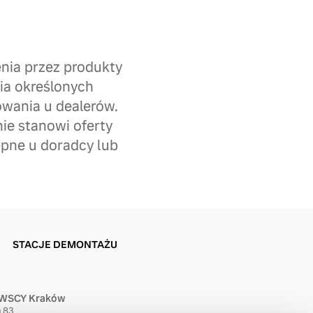
nia przez produkty
ia określonych
owania u dealerów.
ie stanowi oferty
pne u doradcy lub
STACJE DEMONTAŻU
SCY Kraków
a 83