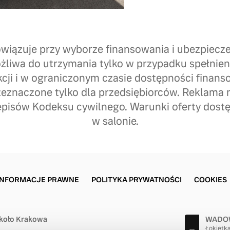
wiązuje przy wyborze finansowania i ubezpiecze
ożliwa do utrzymania tylko w przypadku spełnien
ji i w ograniczonym czasie dostępności finans
eznaczone tylko dla przedsiębiorców. Reklama n
episów Kodeksu cywilnego. Warunki oferty dostę
w salonie.
INFORMACJE PRAWNE
POLITYKA PRYWATNOŚCI
COOKIES
koło Krakowa
WADOW
Łokietk