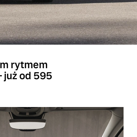
oim rytmem
– już od 595