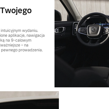
 Twojego
 intuicyjnym wydaniu.
ne aplikacje, nawigacja
ręką na 9-calowym
jważniejsze – na
 i pewnego prowadzenia.