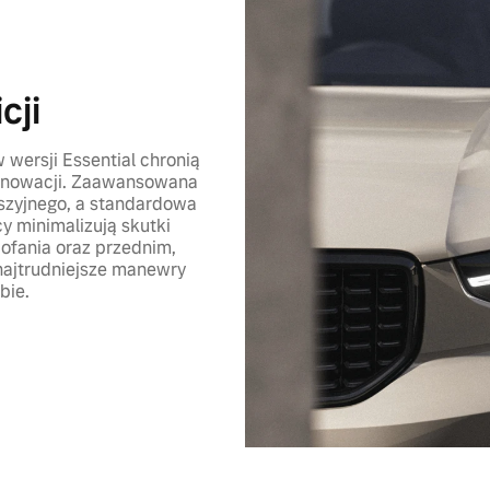
cji
wersji Essential chronią
innowacji. Zaawansowana
 szyjnego, a standardowa
y minimalizują skutki
cofania oraz przednim,
najtrudniejsze manewry
bie.