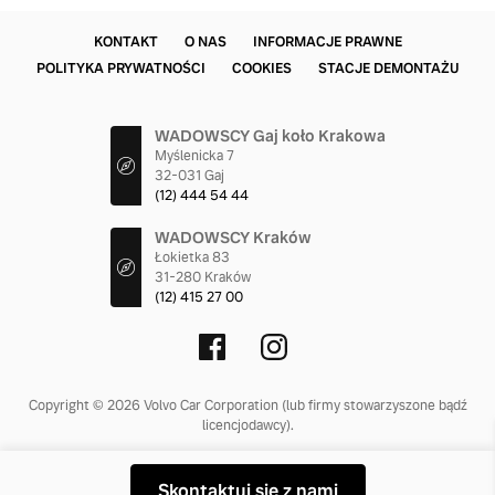
KONTAKT
O NAS
INFORMACJE PRAWNE
POLITYKA PRYWATNOŚCI
COOKIES
STACJE DEMONTAŻU
WADOWSCY Gaj koło Krakowa
Myślenicka 7
32-031 Gaj
(12) 444 54 44
WADOWSCY Kraków
Łokietka 83
31-280 Kraków
(12) 415 27 00
Copyright © 2026 Volvo Car Corporation (lub firmy stowarzyszone bądź
licencjodawcy).
Skontaktuj się z nami