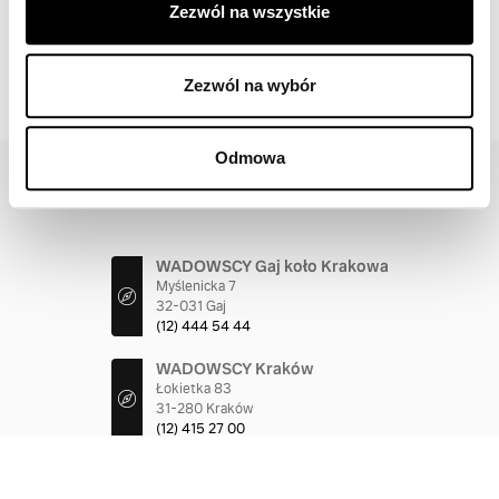
Zezwól na wszystkie
Zezwól na wybór
Odmowa
KONTAKT
O NAS
INFORMACJE PRAWNE
POLITYKA PRYWATNOŚCI
COOKIES
STACJE DEMONTAŻU
WADOWSCY Gaj koło Krakowa
Myślenicka 7
32-031 Gaj
(12) 444 54 44
WADOWSCY Kraków
Łokietka 83
31-280 Kraków
(12) 415 27 00