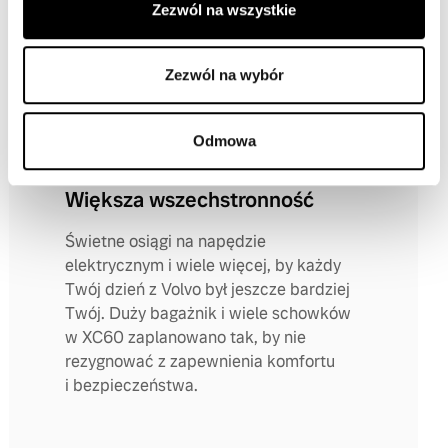
w codziennych wyjazdach i bardziej
Zezwól na wszystkie
zrównoważone podróżowanie. Płynna
i intuicyjna jazda dzięki ulepszonemu
Zezwól na wybór
prowadzeniu jednym pedałem.
Odmowa
Większa wszechstronność
Świetne osiągi na napędzie
elektrycznym i wiele więcej, by każdy
Twój dzień z Volvo był jeszcze bardziej
Twój. Duży bagażnik i wiele schowków
w XC60 zaplanowano tak, by nie
rezygnować z zapewnienia komfortu
i bezpieczeństwa.