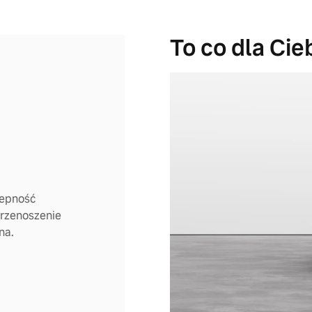
To co dla Cie
zepność
przenoszenie
na.