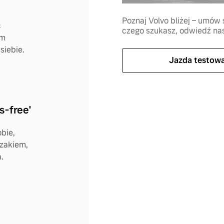
Poznaj Volvo bliżej – umów s
ć
czego szukasz, odwiedź nasz
om
siebie.
Jazda testow
s-free'
obie,
rzakiem,
.