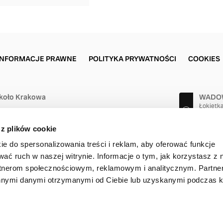
INFORMACJE PRAWNE
POLITYKA PRYWATNOŚCI
COOKIES
koło Krakowa
WADOW
Łokietk
31-280 
(12) 415
 z plików cookie
ie do spersonalizowania treści i reklam, aby oferować funkcje
wać ruch w naszej witrynie. Informacje o tym, jak korzystasz z 
rtnerom społecznościowym, reklamowym i analitycznym. Partn
innymi danymi otrzymanymi od Ciebie lub uzyskanymi podczas k
t © 2026 Volvo Car Corporation (lub firmy stowarzyszone bądź licenc