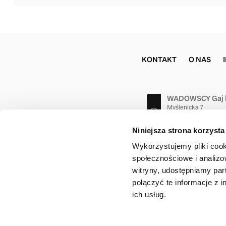
KONTAKT
O NAS
WADOWSCY Gaj 
Myślenicka 7
32-031 Gaj
(12) 444 54 44
Niniejsza strona korzysta
Wykorzystujemy pliki cook
społecznościowe i analizo
witryny, udostępniamy pa
połączyć te informacje z 
ich usług.
Copyrigh