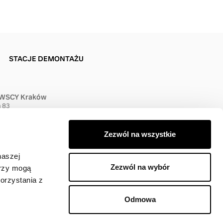
STACJE DEMONTAŻU
SCY Kraków
a 83
Kraków
 27 00
Zezwól na wszystkie
naszej
Zezwól na wybór
erzy mogą
orzystania z
Odmowa
jodawcy).